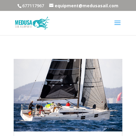
677117967
equipment@medusasail.com